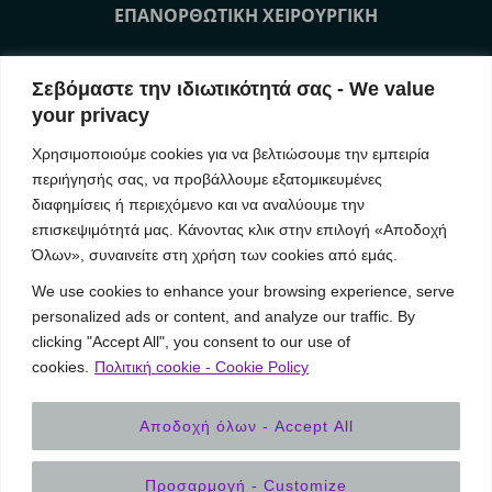
ΕΠΑΝΟΡΘΩΤΙΚΗ ΧΕΙΡΟΥΡΓΙΚΗ
ΜΗ ΧΕΙΡΟΥΡΓΙΚΕΣ ΘΕΡΑΠΕΙΕΣ ΠΡΟΣΩΠΟ
Σεβόμαστε την ιδιωτικότητά σας - We value
ΜΗ ΧΕΙΡΟΥΡΓΙΚΕΣ ΘΕΡΑΠΕΙΕΣ ΣΩΜΑ
your privacy
Χρησιμοποιούμε cookies για να βελτιώσουμε την εμπειρία
ΕΠΙΚΟΙΝΩΝΙΑ
περιήγησής σας, να προβάλλουμε εξατομικευμένες
διαφημίσεις ή περιεχόμενο και να αναλύουμε την
επισκεψιμότητά μας. Κάνοντας κλικ στην επιλογή «Αποδοχή
Our News
Όλων», συναινείτε στη χρήση των cookies από εμάς.
We use cookies to enhance your browsing experience, serve
YVOIRE Symposium Athens
personalized ads or content, and analyze our traffic. By
IMCAS Annual World Congress 2019
clicking "Accept All", you consent to our use of
Συνέδριο MBN 2018 AestheticBreast Meeting
cookies.
Πολιτική cookie - Cookie Policy
Αποδοχή όλων - Accept All
Προσαρμογή - Customize