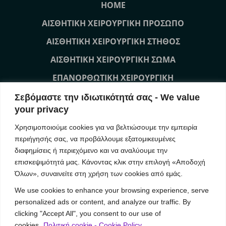
HOME
ΑΙΣΘΗΤΙΚΗ ΧΕΙΡΟΥΡΓΙΚΗ ΠΡΟΣΩΠΟ
ΑΙΣΘΗΤΙΚΗ ΧΕΙΡΟΥΡΓΙΚΗ ΣΤΗΘΟΣ
ΑΙΣΘΗΤΙΚΗ ΧΕΙΡΟΥΡΓΙΚΗ ΣΩΜΑ
ΕΠΑΝΟΡΘΩΤΙΚΗ ΧΕΙΡΟΥΡΓΙΚΗ
ΜΗ ΧΕΙΡΟΥΡΓΙΚΕΣ ΘΕΡΑΠΕΙΕΣ ΠΡΟΣΩΠΟ
Σεβόμαστε την ιδιωτικότητά σας - We value
your privacy
ΜΗ ΧΕΙΡΟΥΡΓΙΚΕΣ ΘΕΡΑΠΕΙΕΣ ΣΩΜΑ
Χρησιμοποιούμε cookies για να βελτιώσουμε την εμπειρία
ΕΠΙΚΟΙΝΩΝΙΑ
περιήγησής σας, να προβάλλουμε εξατομικευμένες
διαφημίσεις ή περιεχόμενο και να αναλύουμε την
επισκεψιμότητά μας. Κάνοντας κλικ στην επιλογή «Αποδοχή
Our News
Όλων», συναινείτε στη χρήση των cookies από εμάς.
We use cookies to enhance your browsing experience, serve
(Ελληνικά) YVOIRE Symposium Athens
personalized ads or content, and analyze our traffic. By
(Ελληνικά) IMCAS Annual World Congress 2019
clicking "Accept All", you consent to our use of
(Ελληνικά) Συνέδριο MBN 2018 AestheticBreast Meeting
cookies.
Πολιτική cookie - Cookie Policy