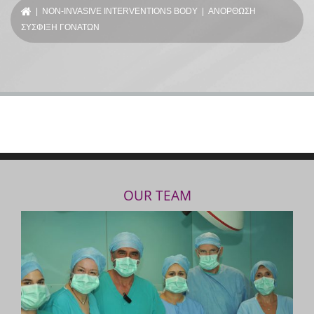
|
NON-INVASIVE INTERVENTIONS BODY
| ΑΝΟΡΘΩΣΗ
ΣΥΣΦΙΞΗ ΓΟΝΑΤΩΝ
OUR TEAM