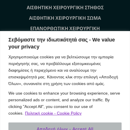
ΑΙΣΘΗΤΙΚΗ ΧΕΙΡΟΥΡΓΙΚΗ ΣΤΗΘΟΣ
ΑΙΣΘΗΤΙΚΗ ΧΕΙΡΟΥΡΓΙΚΗ ΣΩΜΑ
ΕΠΑΝΟΡΘΩΤΙΚΗ ΧΕΙΡΟΥΡΓΙΚΗ
ΜΗ ΧΕΙΡΟΥΡΓΙΚΕΣ ΘΕΡΑΠΕΙΕΣ ΠΡΟΣΩΠΟ
Σεβόμαστε την ιδιωτικότητά σας - We value
your privacy
ΜΗ ΧΕΙΡΟΥΡΓΙΚΕΣ ΘΕΡΑΠΕΙΕΣ ΣΩΜΑ
Χρησιμοποιούμε cookies για να βελτιώσουμε την εμπειρία
ΕΠΙΚΟΙΝΩΝΙΑ
περιήγησής σας, να προβάλλουμε εξατομικευμένες
διαφημίσεις ή περιεχόμενο και να αναλύουμε την
επισκεψιμότητά μας. Κάνοντας κλικ στην επιλογή «Αποδοχή
Our News
Όλων», συναινείτε στη χρήση των cookies από εμάς.
We use cookies to enhance your browsing experience, serve
(Ελληνικά) YVOIRE Symposium Athens
personalized ads or content, and analyze our traffic. By
(Ελληνικά) IMCAS Annual World Congress 2019
clicking "Accept All", you consent to our use of
(Ελληνικά) Συνέδριο MBN 2018 AestheticBreast Meeting
cookies.
Πολιτική cookie - Cookie Policy
Αποδοχή όλων - Accept All