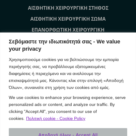
ΑΙΣΘΗΤΙΚΗ ΧΕΙΡΟΥΡΓΙΚΗ ΣΤΗΘΟΣ
ΑΙΣΘΗΤΙΚΗ ΧΕΙΡΟΥΡΓΙΚΗ ΣΩΜΑ
ΕΠΑΝΟΡΘΩΤΙΚΗ ΧΕΙΡΟΥΡΓΙΚΗ
ΜΗ ΧΕΙΡΟΥΡΓΙΚΕΣ ΘΕΡΑΠΕΙΕΣ ΠΡΟΣΩΠΟ
Σεβόμαστε την ιδιωτικότητά σας - We value
your privacy
ΜΗ ΧΕΙΡΟΥΡΓΙΚΕΣ ΘΕΡΑΠΕΙΕΣ ΣΩΜΑ
Χρησιμοποιούμε cookies για να βελτιώσουμε την εμπειρία
ΕΠΙΚΟΙΝΩΝΙΑ
περιήγησής σας, να προβάλλουμε εξατομικευμένες
διαφημίσεις ή περιεχόμενο και να αναλύουμε την
επισκεψιμότητά μας. Κάνοντας κλικ στην επιλογή «Αποδοχή
Our News
Όλων», συναινείτε στη χρήση των cookies από εμάς.
We use cookies to enhance your browsing experience, serve
(Ελληνικά) YVOIRE Symposium Athens
personalized ads or content, and analyze our traffic. By
(Ελληνικά) IMCAS Annual World Congress 2019
clicking "Accept All", you consent to our use of
(Ελληνικά) Συνέδριο MBN 2018 AestheticBreast Meeting
cookies.
Πολιτική cookie - Cookie Policy
Αποδοχή όλων - Accept All